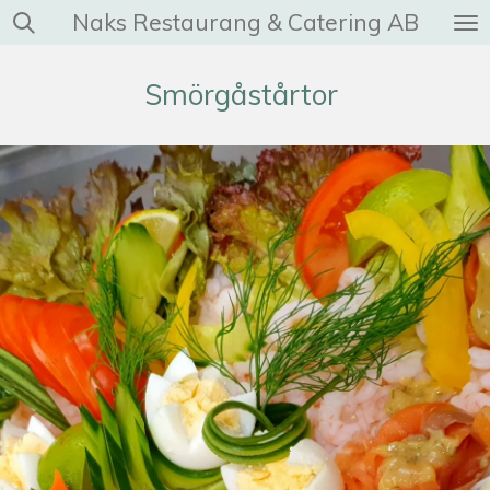
Naks Restaurang & Catering AB
Hoppa
till
huvudinnehållet
Smörgåstårtor