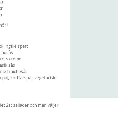
kr
kr
kr
mör !
klingfilé spett
ladsås
rots crème
asikisås
ème fraichesås
 paj, köttfärspaj, vegetarisk
 det 2st sallader och man väljer