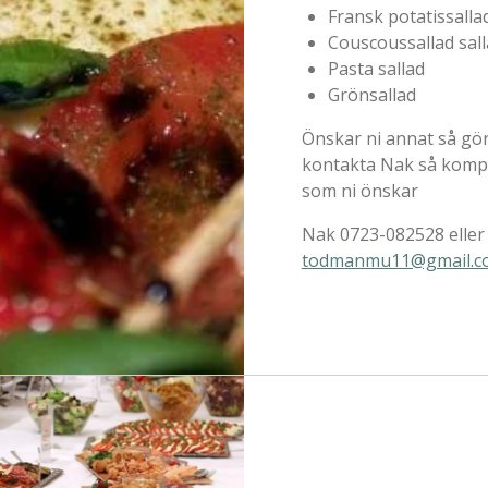
Fransk potatissalla
Couscoussallad sal
Pasta sallad
Grönsallad
Önskar ni annat så gör
kontakta Nak så komp
som ni önskar
Nak 0723-082528 eller 
todmanmu11@gmail.c