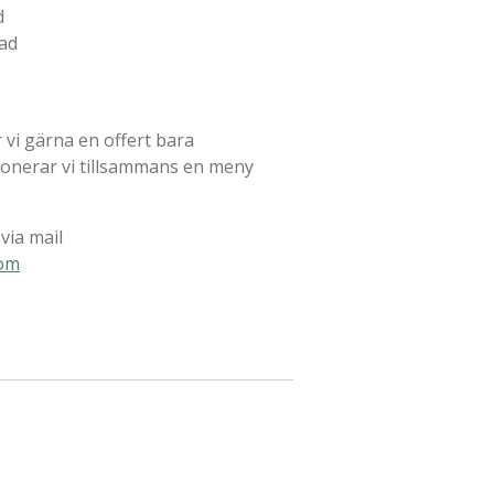
d
lad
 vi gärna en offert bara
onerar vi tillsammans en meny
via mail
om