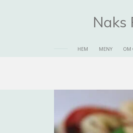
Hoppa
till
Naks 
huvudinnehållet
HEM
MENY
OM 