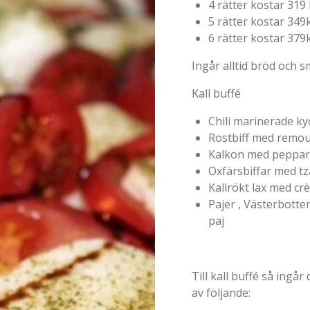
4 rätter kostar 319 
5 rätter kostar 349
6 rätter kostar 379
Ingår alltid bröd och s
Kall buffé
Chili marinerade kyc
Rostbiff med remou
Kalkon med peppar
Oxfärsbiffar med tz
Kallrökt lax med cr
Pajer , Västerbotten
paj
Till kall buffé så ingår
av följande: